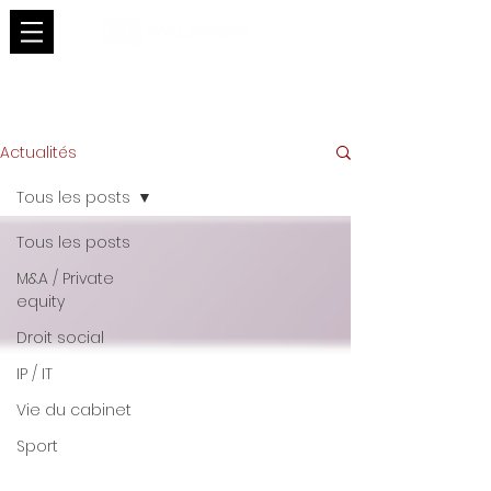
Actualités
Tous les posts
Tous les posts
M&A / Private
equity
Droit social
IP / IT
Vie du cabinet
Sport