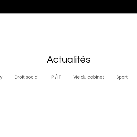
Expertises
Equipe
Actualités
Distinctions
N
Actualités
ty
Droit social
IP / IT
Vie du cabinet
Sport