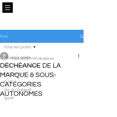
Post
Tous les posts
.
Tous les posts
16 juil. 2025
3 min de lecture
DÉCHÉANCE DE LA
M&A / Private equity
Droit social
MARQUE & SOUS-
IP / IT
CATÉGORIES
Vie du cabinet
AUTONOMES
Sport