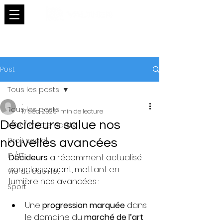
Post
Tous les posts
.
Tous les posts
17 déc. 2025
1 min de lecture
Décideurs salue nos
M&A / Private equity
Droit social
nouvelles avancées
IP / IT
Décideurs
 a récemment actualisé 
son classement, mettant en 
Vie du cabinet
lumière nos avancées :
Sport
Une 
progression marquée
 dans 
le domaine du 
marché de l’art