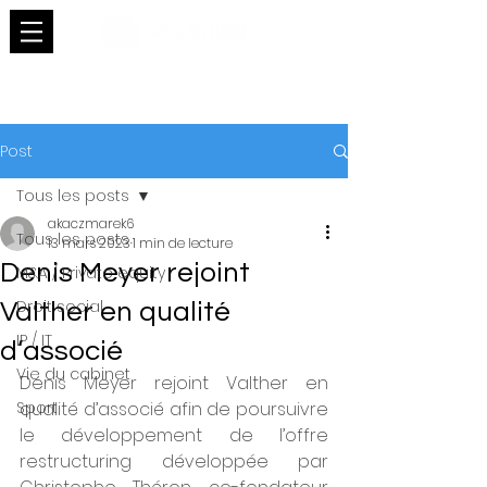
Post
Tous les posts
akaczmarek6
Tous les posts
13 mars 2023
1 min de lecture
Denis Meyer rejoint
M&A / Private equity
Droit social
Valther en qualité
IP / IT
d’associé
Vie du cabinet
Denis Meyer rejoint Valther en 
Sport
qualité d’associé afin de poursuivre 
le développement de l’offre 
restructuring développée par 