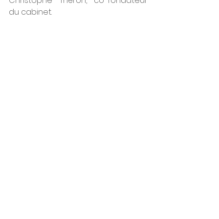
Christophe Théron, co-fondateur 
du cabinet.