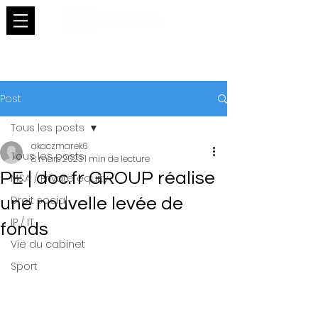
Post
Tous les posts
akaczmarek6
Tous les posts
8 mars 2023
1 min de lecture
PE | doc.fr GROUP réalise
M&A / Private equity
Droit social
une nouvelle levée de
IP / IT
fonds
Vie du cabinet
Sport