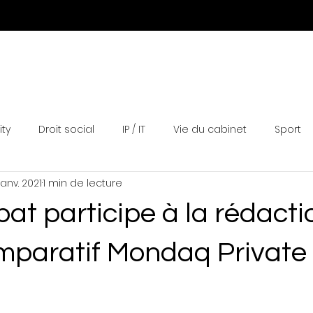
Expertises
Equipe
Actualités
Distinctions
N
ity
Droit social
IP / IT
Vie du cabinet
Sport
janv. 2021
1 min de lecture
bat participe à la rédact
mparatif Mondaq Private 