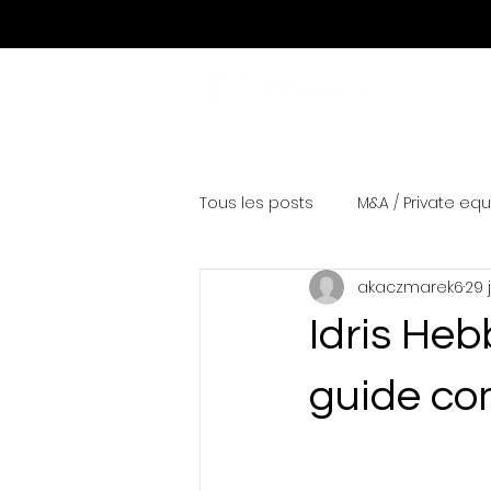
Tous les posts
M&A / Private equ
akaczmarek6
29 
Idris Heb
guide co