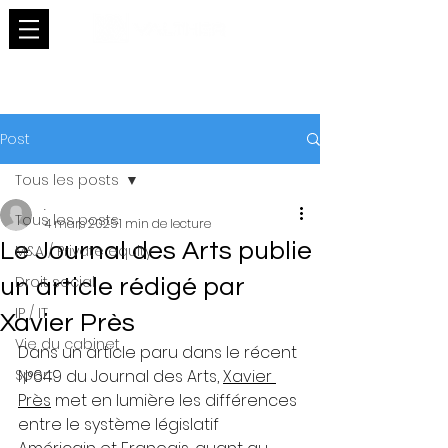
Post
Tous les posts
.
Tous les posts
4 mars 2025
1 min de lecture
Le Journal des Arts publie
M&A / Private equity
Droit social
un article rédigé par
IP / IT
Xavier Près
Vie du cabinet
Dans un article paru dans le récent 
Sport
N°649 du Journal des Arts, 
Xavier 
Près
 met en lumière les différences 
entre le système législatif 