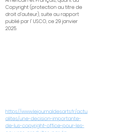
Américain et Français, quant au 
Copyright (protection au titre de 
droit d'auteur), suite au rapport 
publié par l' USCO, ce 29 janvier 
2025.  
https://www.lejournaldesarts.fr/actu
alites/une-decision-importante-
de-lus-copyright-office-pour-les-