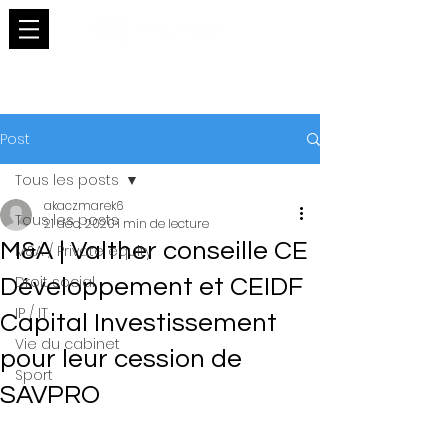
Post
Tous les posts
akaczmarek6
Tous les posts
21 déc. 2020
1 min de lecture
M&A | Valther conseille CE
M&A / Private equity
Droit social
Développement et CEIDF
IP / IT
Capital Investissement
Vie du cabinet
pour leur cession de
Sport
SAVPRO