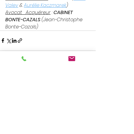
Valev
 & 
Aurélie Kaczmarek
)
Avocat   Acquéreur
 : 
CABINET 
BONTE-CAZALS
 (Jean-Christophe 
Bonte-Cazals)
Voir tout
Posts récents