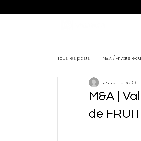
Tous les posts
M&A / Private equ
akaczmarek6
8 m
M&A | Val
de FRUIT