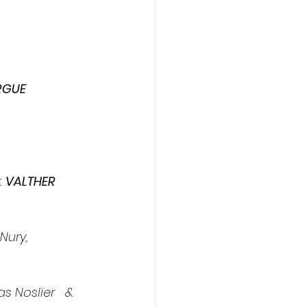
RGUE 
t 
VALTHER 
ury,   
 Noslier   & 