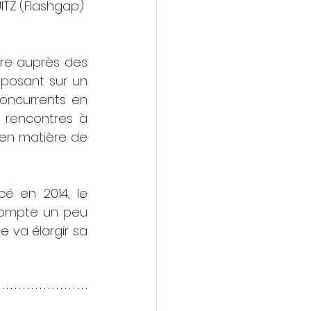
ITZ (Flashgap) 
ire auprès des 
eposant sur un 
oncurrents en 
 rencontres à 
 en matière de 
é en 2014, le 
ompte un peu 
 va élargir sa 