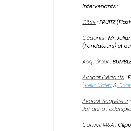
Intervenants :
Cible
 : 
FRUITZ (Fla
Cédants
 : 
Mr. Juli
(Fondateurs) et au
Acquéreur
 : 
BUMBLE
Avocat Cédants
 : 
F
(
Velin Valev
 &
 Orla
Avocat Acquéreur
 :
Johanna Federspie
Conseil M&A
 : 
Clipp