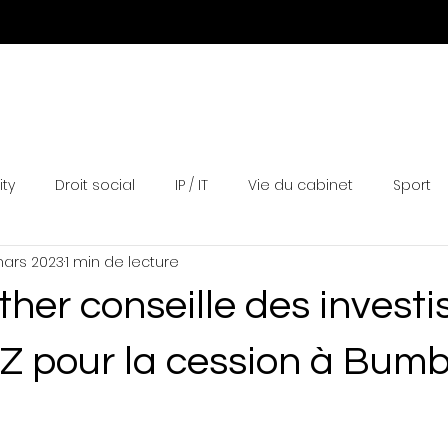
Expertises
Equipe
Actualités
Distinctions
N
ity
Droit social
IP / IT
Vie du cabinet
Sport
ars 2023
1 min de lecture
ther conseille des investi
Z pour la cession à Bumb