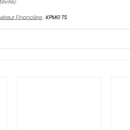
eville)
éreur Financière
 : 
KPMG TS 