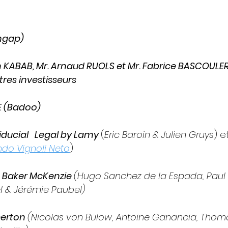
shgap)
an KABAB, Mr. Arnaud RUOLS et Mr. Fabrice BASCOULE
tres investisseurs
 (Badoo)
iducial   Legal by Lamy
(
Eric Baroin & Julien Gruys
) e
ndo Vignoli Neto
)
 
Baker McKenzie 
(Hugo Sanchez de la Espada, Paul N
l & Jérémie Paubel)
erton 
(Nicolas von Bülow, Antoine Ganancia, Thomas