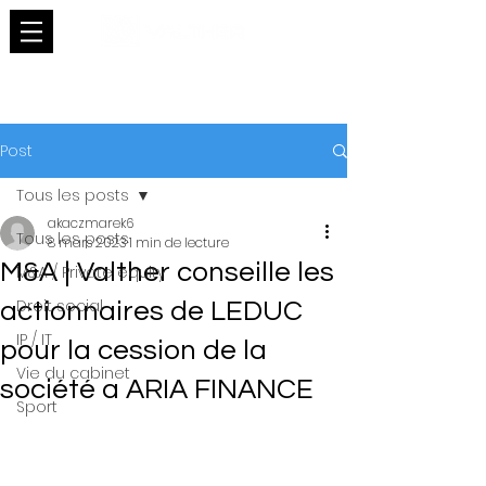
Post
Tous les posts
akaczmarek6
Tous les posts
8 mars 2023
1 min de lecture
M&A | Valther conseille les
M&A / Private equity
Droit social
actionnaires de LEDUC
IP / IT
pour la cession de la
Vie du cabinet
société a ARIA FINANCE
Sport