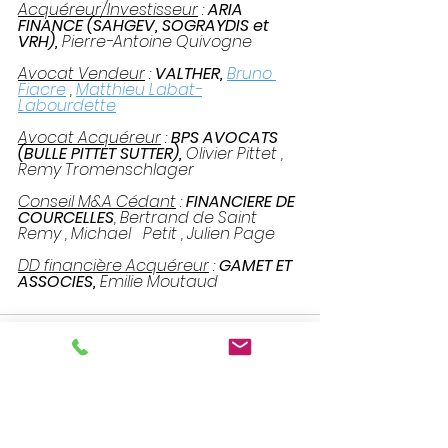
Acquéreur/Investisseur
 : 
ARIA 
FINANCE (SAHGEV, SOGRAYDIS et 
VRH), 
Pierre-Antoine Quivogne
Avocat Vendeur
 : 
VALTHER, 
Bruno 
Fiacre
 , 
Matthieu Labat-
Labourdette
Avocat Acquéreur
 : 
BPS AVOCATS 
(BULLE PITTET SUTTER), 
Olivier Pittet , 
Remy Tromenschlager
Conseil M&A Cédant
 : 
FINANCIERE DE 
COURCELLES
, Bertrand de Saint 
Remy , Michael   Petit , Julien Page
DD financière Acquéreur
 : 
GAMET ET  
ASSOCIES, 
Emilie Moutaud