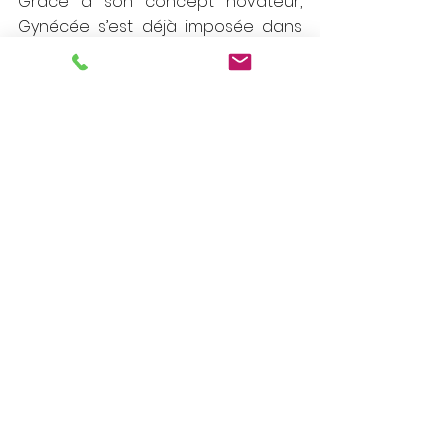
Grace à son concept novateur, 
Gynécée s’est déjà imposée dans 
les esprits comme une maison de 
la féminité où règnent 
bienveillance et professionnalisme. 
Demain, la marque aspire à devenir 
un véritable modèle, concrétiser 
l’ouverture de deux nouvelles 
Maisons en province et se 
positionner comme leader sur le 
marché des soins dédiés à la 
femme tout en partageant ses 
valeurs au plus grand nombre.
Intervenants :