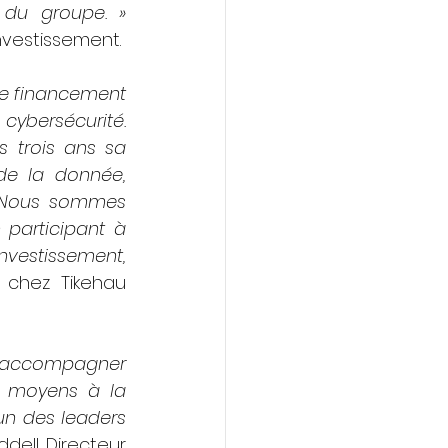
 du groupe. »
nvestissement.
e financement 
cybersécurité. 
trois ans sa 
e la donnée, 
. Nous sommes 
participant à 
estissement, 
 chez Tikehau 
à accompagner 
 moyens à la 
un des leaders 
ell Directeur 