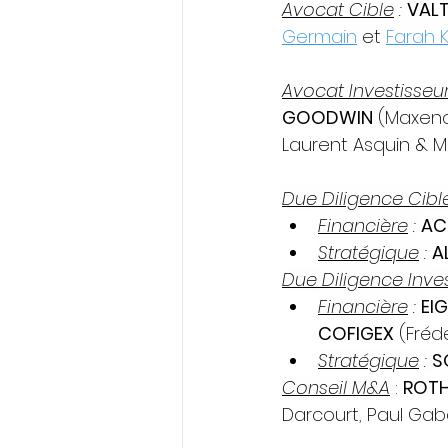
Avocat Cible
 :
VAL
Germain
 et 
Farah K
Avocat Investisseu
GOODWIN
 (Maxenc
Laurent Asquin & Ma
Due Diligence Cibl
Financière
 : 
AC
Stratégique
 : 
A
Due Diligence Inve
Financière
 : 
EI
COFIGEX
 (Fréd
Stratégique
 : 
S
Conseil M&A
 : 
ROTH
Darcourt
, 
Paul Gab