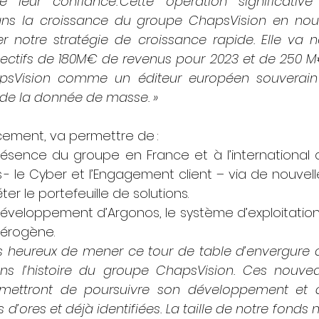
e leur confiance. Cette opération significativ
ns la croissance du groupe ChapsVision en nous
r notre stratégie de croissance rapide. Elle va n
jectifs de 180M€ de revenus pour 2023 et de 250 M€
hapsVision comme un éditeur européen souverain
 de la donnée de masse. »
ement, va permettre de :
résence du groupe en France et à l’international 
 - le Cyber et l’Engagement client – via de nouvelle
r le portefeuille de solutions.
développement d’Argonos, le système d’exploitation
térogène.
 heureux de mener ce tour de table d’envergure 
ns l’histoire du groupe ChapsVision. Ces nouve
ermettront de poursuivre son développement et de
s d’ores et déjà identifiées. La taille de notre fonds