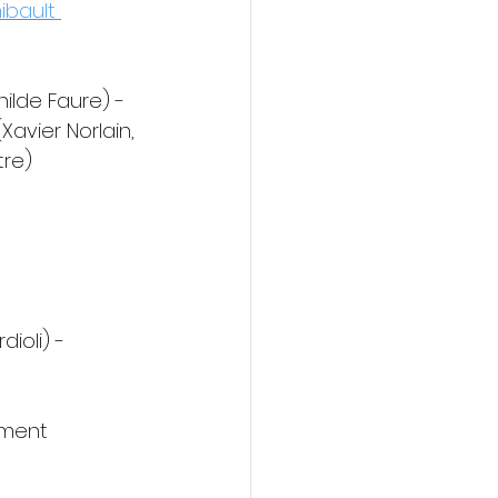
ibault 
hilde Faure) - 
(Xavier Norlain, 
tre)
ioli) - 
ment 