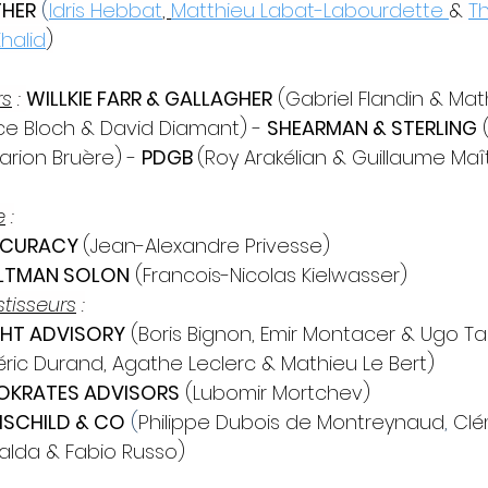
THER
 (
Idris Hebbat
, 
Matthieu Labat-Labourdette 
& 
Th
halid
)
rs
 : 
WILLKIE FARR & GALLAGHER
 (Gabriel Flandin & Mat
e Bloch & David Diamant) - 
SHEARMAN & STERLING
 
rion Bruère) - 
PDGB 
(Roy Arakélian & Guillaume Maî
e
 :
CURACY 
(Jean-Alexandre Privesse)
LTMAN SOLON
 (Francois-Nicolas Kielwasser)
stisseurs
 :
GHT ADVISORY
 (Boris Bignon, Emir Montacer & Ugo Tard
éric Durand, Agathe Leclerc & Mathieu Le Bert)
OKRATES ADVISORS
 (Lubomir Mortchev)
SCHILD & CO
(
Philippe Dubois de Montreynaud
, 
Clé
alda &
Fabio Russo)