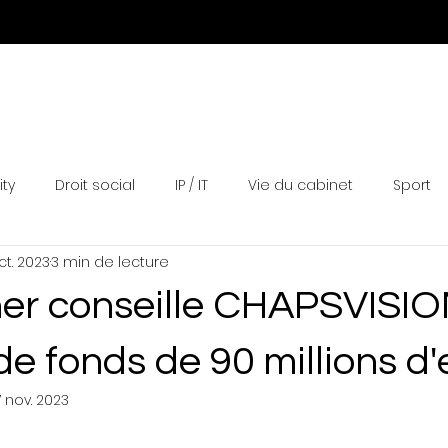
Expertises
Equipe
Actualités
Distinctions
N
ity
Droit social
IP / IT
Vie du cabinet
Sport
ct. 2023
3 min de lecture
ther conseille CHAPSVISI
de fonds de 90 millions d'
7 nov. 2023