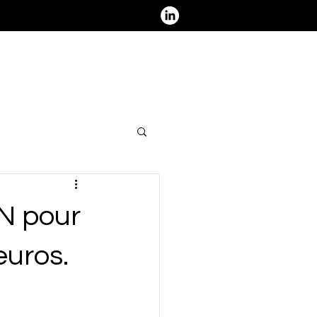
ous contacter - Nous rejoindre
ON pour
euros.