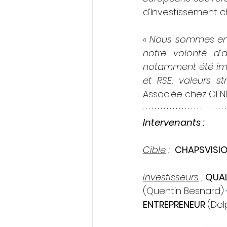
d’Investissement c
« Nous sommes enth
notre volonté d
notamment été imp
et RSE, valeurs st
Associée chez GENE
Intervenants :
Cible
 : 
CHAPSVISI
Investisseurs
 : 
QUAL
(Quentin Besnard)
 
ENTREPRENEUR 
(Del