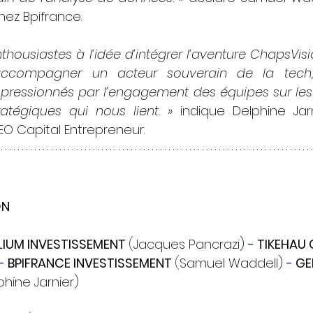
hez Bpifrance.
ousiastes à l’idée d’intégrer l’aventure ChapsVisi
’accompagner un acteur souverain de la tech
ressionnés par l’engagement des équipes sur les 
ratégiques qui nous lient. »
 indique Delphine Jarni
O Capital Entrepreneur.
ON
IUM INVESTISSEMENT
(
Jacques Pancrazi) 
- 
TIKEHAU 
- 
BPIFRANCE INVESTISSEMENT
(
Samuel Waddell) 
- 
GE
phine Jarnier)