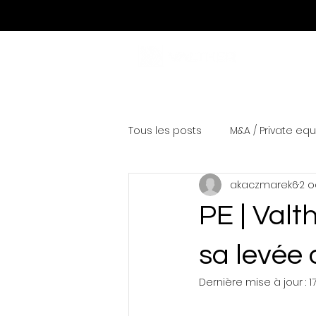
Tous les posts
M&A / Private equ
akaczmarek6
2 o
PE | Val
sa levée 
Dernière mise à jour :
1