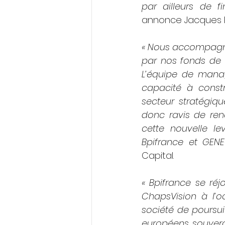
par ailleurs de f
annonce Jacques Pa
« Nous accompagno
par nos fonds de d
L’équipe de mana
capacité à constr
secteur stratégiq
donc ravis de ren
cette nouvelle le
Bpifrance et GEN
Capital.
« Bpifrance se ré
ChapsVision à l’o
société de poursui
européens souvera