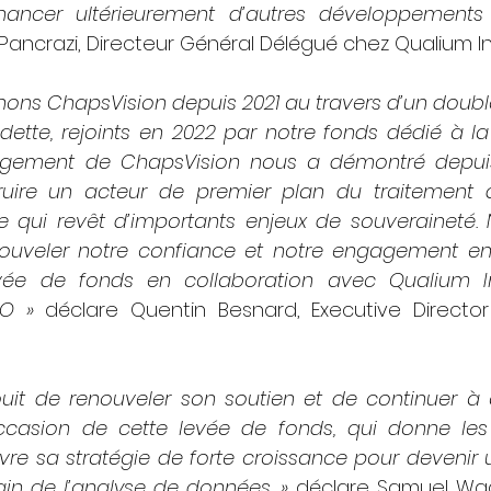
inancer ultérieurement d’autres développements
ncrazi, Directeur Général Délégué chez Qualium I
ns ChapsVision depuis 2021 au travers d’un doubl
ette, rejoints en 2022 par notre fonds dédié à la 
gement de ChapsVision nous a démontré depuis 
uire un acteur de premier plan du traitement d
ue qui revêt d’importants enjeux de souveraineté
ouveler notre confiance et notre engagement en 
vée de fonds en collaboration avec Qualium Inv
EO »
 déclare Quentin Besnard, Executive Director
jouit de renouveler son soutien et de continuer 
ccasion de cette levée de fonds, qui donne les
vre sa stratégie de forte croissance pour devenir 
in de l’analyse de données. »
 déclare Samuel Wadd