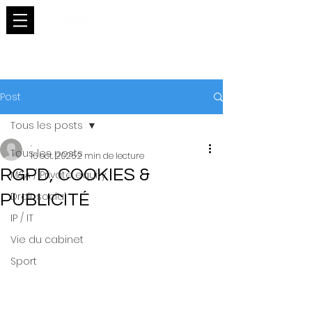
Post
Tous les posts
.
Tous les posts
16 oct. 2025
2 min de lecture
RGPD, COOKIES &
M&A / Private equity
Droit social
PUBLICITÉ
IP / IT
Vie du cabinet
Sport