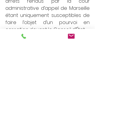
arrêts rendus par la cour 
administrative d’appel de Marseille 
étant uniquement susceptibles de 
faire l’objet d’un pourvoi en 
cassation devant le Conseil d’État.
Décret n°2025‑969
Article R. 311‑2 CJA
Article R. 311‑4 CJA
JO
Compétence juridictionnelle
IP / IT
Voir tout
Posts récents