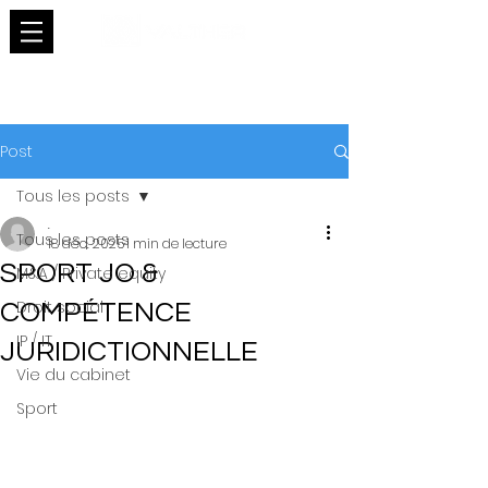
Post
Tous les posts
.
Tous les posts
18 déc. 2025
1 min de lecture
SPORT JO &
M&A / Private equity
Droit social
COMPÉTENCE
IP / IT
JURIDICTIONNELLE
Vie du cabinet
Sport