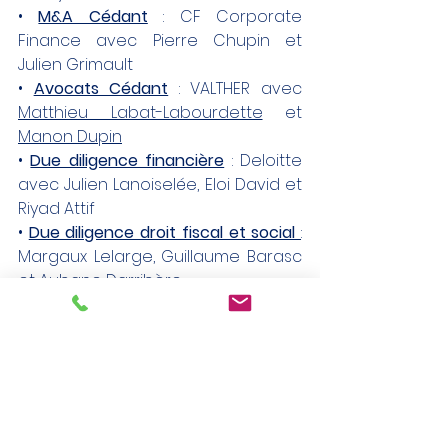
• 
M&A Cédant
 : CF Corporate 
Finance avec Pierre Chupin et 
Julien Grimault
• 
Avocats Cédant
 : VALTHER avec 
Matthieu Labat-Labourdette
 et 
Manon Dupin
• 
Due diligence financière
 : Deloitte 
avec Julien Lanoiselée, Eloi David et 
Riyad Attif
• 
Due diligence droit fiscal et social 
: 
Margaux Lelarge, Guillaume Barasc 
et Aubane Darribère
• 
Avocats Acquéreur
 : PGA Cabinet 
d'Avocats - Philippe Gérard avec 
Cyril Gourgue et Morgane Arnault
RACCOURCI
YONI
Tourisme
SaaS
Solutions touristiques
M&A / Private equity