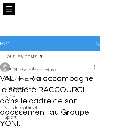
Post
Tous les posts
.
Tous les posts
21 janv.
1 min de lecture
VALTHER a accompagné
M&A / Private equity
Droit social
la société RACCOURCI
IP / IT
dans le cadre de son
Vie du cabinet
adossement au Groupe
Sport
YONI.