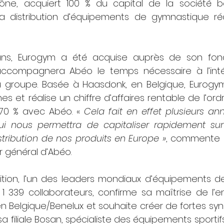
ône, acquiert 100 % du capital de la société b
la distribution d’équipements de gymnastique réc
ans, Eurogym a été acquise auprès de son fonda
accompagnera Abéo le temps nécessaire à l’inté
u groupe. Basée à Haasdonk, en Belgique, Eurogy
s et réalise un chiffre d’affaires rentable de l’ordre
 70 % avec Abéo. « 
Cela fait en effet plusieurs an
ui nous permettra de capitaliser rapidement sur 
tribution de nos produits en Europe »
, commente Ol
r général d’Abéo.
ition, l’un des leaders mondiaux d’équipements de
e 1 339 collaborateurs, confirme sa maîtrise de l’
n Belgique/Benelux et souhaite créer de fortes syn
filiale Bosan, spécialiste des équipements sportifs