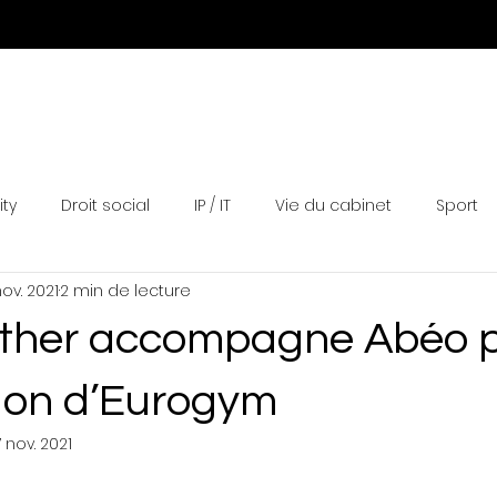
Expertises
Equipe
Actualités
Distinctions
N
ity
Droit social
IP / IT
Vie du cabinet
Sport
nov. 2021
2 min de lecture
lther accompagne Abéo 
tion d’Eurogym
7 nov. 2021