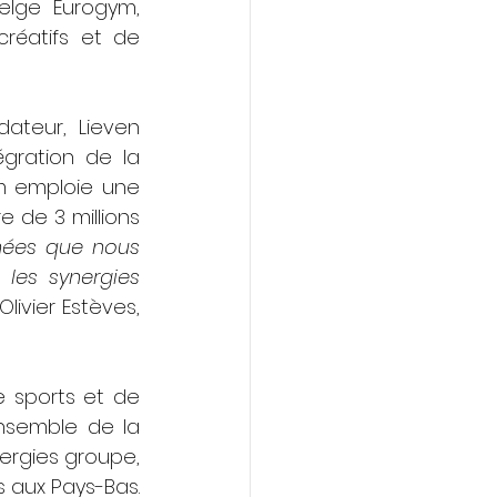
elge Eurogym, 
réatifs et de 
teur, Lieven 
gration de la 
m emploie une 
 de 3 millions 
nées que nous 
les synergies 
ivier Estèves, 
 sports et de 
ensemble de la 
ergies groupe, 
 aux Pays-Bas. 