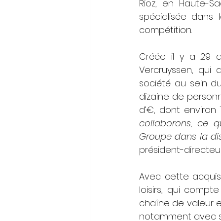
Rioz, en Haute-Sa
spécialisée dans 
compétition.
Créée il y a 29 
Vercruyssen, qui 
société au sein d
dizaine de personne
d’€, dont environ
collaborons, ce q
Groupe dans la dis
président-directeu
Avec cette acquis
loisirs, qui compt
chaîne de valeur e
notamment avec sa 