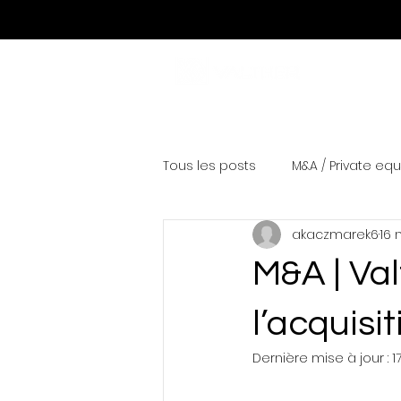
Tous les posts
M&A / Private equ
akaczmarek6
16 
M&A | Va
l’acquisi
Dernière mise à jour :
1