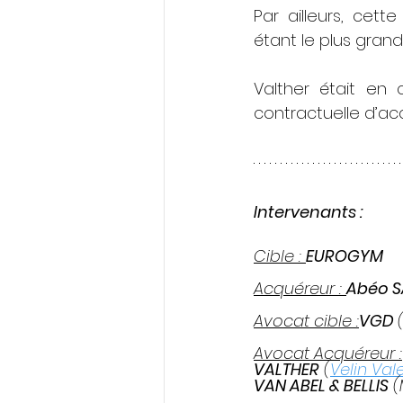
Par ailleurs, cet
étant le plus grand 
Valther était en
contractuelle d’ac
Intervenants :
Cible : 
EUROGYM 
Acquéreur : 
Abéo S
Avocat cible :
VGD 
Avocat Acquéreur :
VALTHER
 (
Velin Val
VAN ABEL & BELLIS
 