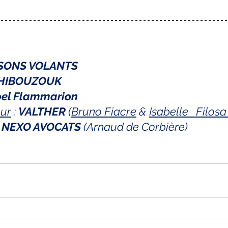
SSONS VOLANTS
HIBOUZOUK
el Flammarion 
ur
 : 
VALTHER
 (
Bruno Fiacre
 & 
Isabelle   Filos
 
NEXO AVOCATS
 (Arnaud de Corbière)