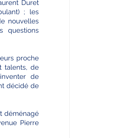
urent Duret 
lant) ; les 
de nouvelles 
es questions 
leurs proche 
talents, de 
nventer de 
t décidé de 
nt déménagé 
enue Pierre 