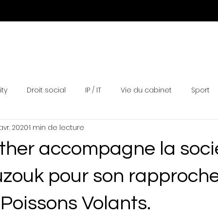
Expertises
Equipe
Actualités
Distinctions
N
ity
Droit social
IP / IT
Vie du cabinet
Sport
avr. 2020
1 min de lecture
lther accompagne la soci
zouk pour son rapproch
Poissons Volants.