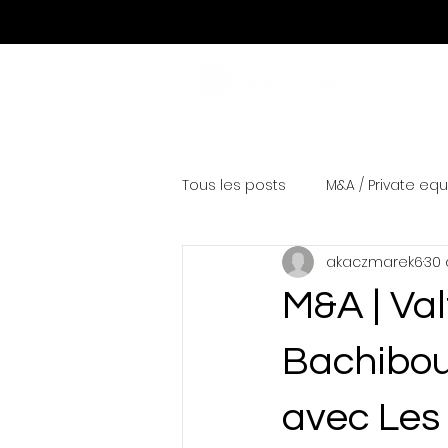
Tous les posts
M&A / Private equ
akaczmarek6
30 
M&A | Va
Bachibou
avec Les 