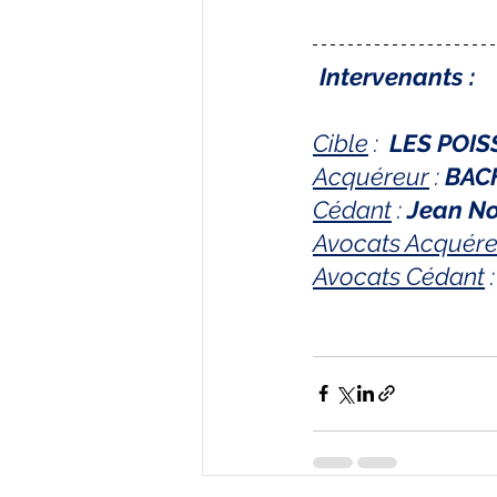
Intervenants :
Cible
 :  
LES POI
Acquéreur
 : 
BAC
Cédant
 : 
Jean No
Avocats Acquére
Avocats Cédant
 :