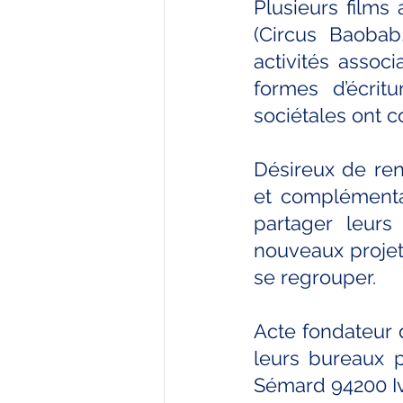
Plusieurs films
(Circus Baobab,
activités assoc
formes d’écritur
sociétales ont co
Désireux de renf
et complémentai
partager leurs
nouveaux projet
se regrouper.
Acte fondateur 
leurs bureaux p
Sémard 94200 Ivr