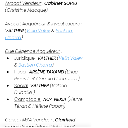
Avocat Vendeur
 : 
Cabinet SOPEJ 
(Christine Macque)
Avocat Acquéreur & Investisseurs
 : 
VALTHER
 (
Velin Valev
 & 
Bastien 
Charra
)
Due Diligence Acquéreur
 :
Juridique
 : 
VALTHER
 (
Velin Valev
& 
Bastien Charra
)
Fiscal :
ARSÈNE TAXAND 
(Brice 
Picard   & Camille Cherruault)
Social
 : 
VALTHER
 (Valérie 
Dubaille )
Comptable
 : 
ACA NEXIA 
(Hervé 
Téran & Hélène Papon)
Conseil M&A Vendeur
 : 
Clairfield 
International
 (Marie Dokchine & 