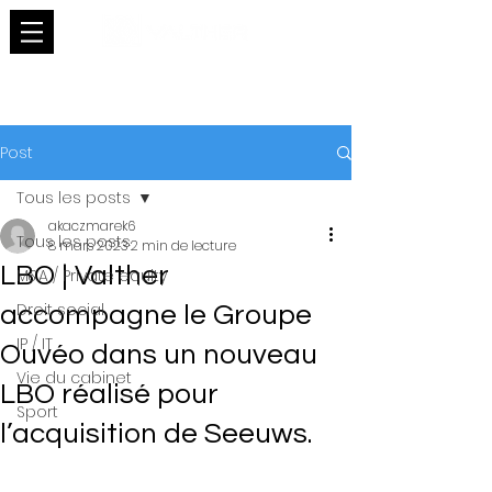
Post
Tous les posts
akaczmarek6
Tous les posts
8 mars 2023
2 min de lecture
LBO | Valther
M&A / Private equity
Droit social
accompagne le Groupe
IP / IT
Ouvéo dans un nouveau
Vie du cabinet
LBO réalisé pour
Sport
l’acquisition de Seeuws.