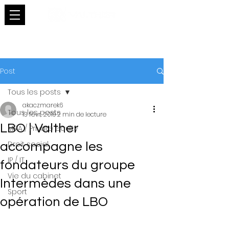
Post
Tous les posts
akaczmarek6
Tous les posts
13 févr. 2019
2 min de lecture
LBO | Valther
M&A / Private equity
Droit social
accompagne les
IP / IT
fondateurs du groupe
Vie du cabinet
Intermèdes dans une
Sport
opération de LBO