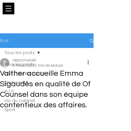
Post
Tous les posts
akaczmarek6
Tous les posts
8 mars 2023
2 min de lecture
Valther accueille Emma
M&A / Private equity
Droit social
Sigaudès en qualité de Of
IP / IT
Counsel dans son équipe
Vie du cabinet
contentieux des affaires.
Sport