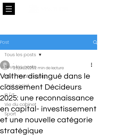
Post
Tous les posts
.
Tous les posts
25 juil. 2025
2 min de lecture
Valther distingué dans le
M&A / Private equity
Droit social
classement Décideurs
IP / IT
2025: une reconnaissance
Vie du cabinet
en capital- investissement
Sport
et une nouvelle catégorie
stratégique