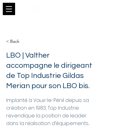
< Back
LBO | Valther
accompagne le dirigeant
de Top Industrie Gildas
Merian pour son LBO bis.
Implanté à Vaux-le-Pénil depuis sa
création en 1983, Top Industrie
revendique la position de leader
dans la réalisation d’équipements...