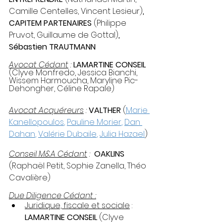
Camille Centelles, Vincent Lesieur)
, 
CAPITEM PARTENAIRES 
(Philippe 
Pruvot, Guillaume de Gottal)
, 
Sébastien TRAUTMANN
Avocat Cédant
 : 
LAMARTINE CONSEIL 
(Clyve Monfredo, Jessica Bianchi, 
Wissem Harmoucha, Maryline Pic-
Dehongher, Céline Rapale)
Avocat Acquéreurs
 : 
VALTHER
 (
Marie 
Kanellopoulos
, 
Pauline Morier
, 
Dan 
Dahan
, 
Valérie Dubaile
, 
Julia Hazael
)
Conseil M&A Cédant
 :  
OAKLINS 
(Raphaël Petit, Sophie Zanella, Théo 
Cavalière)
Due Diligence Cédant :
Juridique, fiscale et sociale
 :
LAMARTINE CONSEIL 
(Clyve 