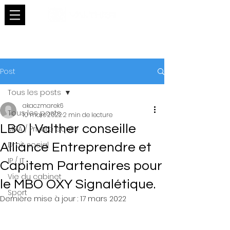
Post
Tous les posts
akaczmarek6
Tous les posts
10 mars 2022
2 min de lecture
LBO | Valther conseille
M&A / Private equity
Droit social
Alliance Entreprendre et
IP / IT
Capitem Partenaires pour
Vie du cabinet
le MBO OXY Signalétique.
Sport
Dernière mise à jour :
17 mars 2022