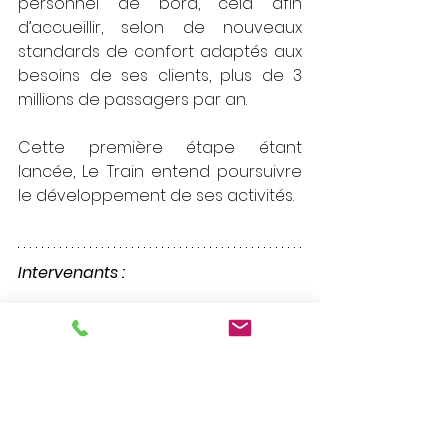
personnel de bord, cela afin 
d’accueillir, selon de nouveaux 
standards de confort adaptés aux 
besoins de ses clients, plus de 3 
millions de passagers par an. 
Cette première étape étant 
lancée, Le Train entend poursuivre 
le développement de ses activités.
Intervenants :
Cible
 :  
GROUPE LE TRAIN
Investisseur
 : 
CREDIT MUTUEL ARKEA 
& CAISSE REGIONALE DE CREDIT 
AGRICOLE MUTUEL CHARENTE-
PERIGORD