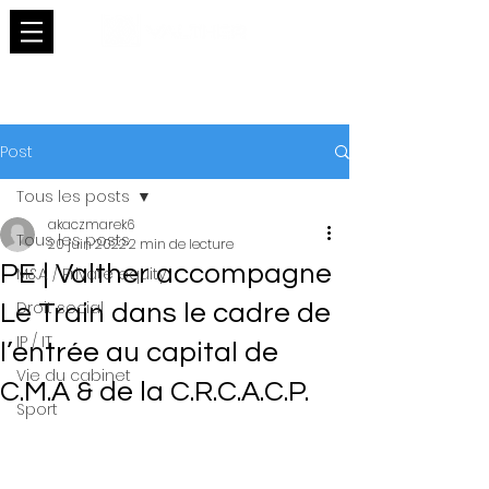
Post
Tous les posts
akaczmarek6
Tous les posts
20 juin 2022
2 min de lecture
PE | Valther accompagne
M&A / Private equity
Droit social
Le Train dans le cadre de
IP / IT
l’entrée au capital de
Vie du cabinet
C.M.A & de la C.R.C.A.C.P.
Sport