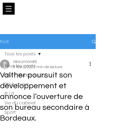
Post
Tous les posts
akaczmarek6
Tous les posts
11 févr. 2022
2 min de lecture
Valther poursuit son
M&A / Private equity
Droit social
développement et
IP / IT
annonce l’ouverture de
Vie du cabinet
son bureau secondaire à
Sport
Bordeaux.