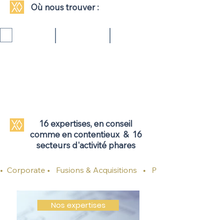
Où nous trouver :
Paris
Bordeaux
Lyon
46
25
55
avenue
rue
rue
d'Iéna
Vital
de
75116
Carles
la
33000
République
69002
16 expertises, en conseil
comme en contentieux & 16
secteurs d'activité phares
•  Corporate •   Fusions & Acquisitions   •   Private equity   •   
Nos expertises