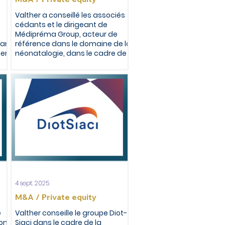
Valther a conseillé les associés
cédants et le dirigeant de
Médipréma Group, acteur de
ian
référence dans le domaine de la
ier
néonatalogie, dans le cadre de
la cession du groupe à Sodero et
InnovaFonds
4 sept. 2025
M&A / Private equity
e
Valther conseille le groupe Diot-
ion
Siaci dans le cadre de la