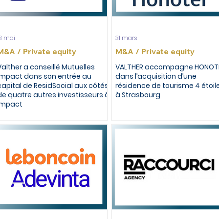
13 mai
31 mars
M&A / Private equity
M&A / Private equity
Valther a conseillé Mutuelles
VALTHER accompagne HONOT
Impact dans son entrée au
dans l’acquisition d’une
capital de ResidSocial aux côtés
résidence de tourisme 4 étoil
de quatre autres investisseurs à
à Strasbourg
impact