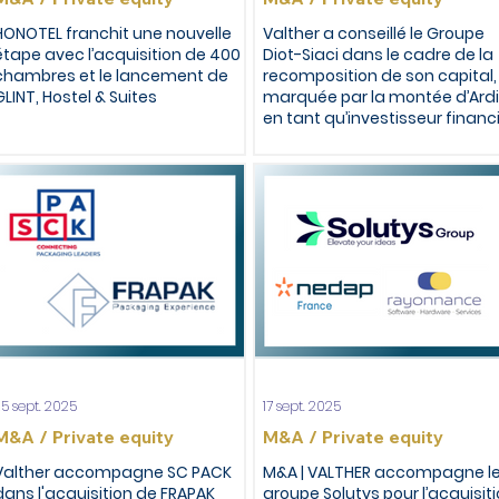
HONOTEL franchit une nouvelle
Valther a conseillé le Groupe
étape avec l’acquisition de 400
Diot-Siaci dans le cadre de la
chambres et le lancement de
recomposition de son capital,
GLINT, Hostel & Suites
marquée par la montée d’Ard
en tant qu’investisseur financ
de référence
5 sept. 2025
17 sept. 2025
M&A / Private equity
M&A / Private equity
Valther accompagne SC PACK
M&A | VALTHER accompagne l
dans l'acquisition de FRAPAK
groupe Solutys pour l’acquisit