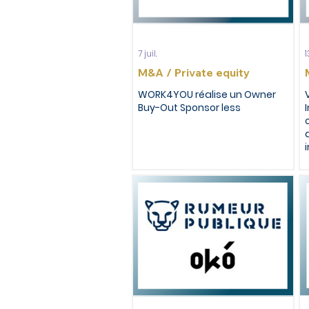
7 juil.
M&A / Private equity
WORK4YOU réalise un Owner
Buy-Out Sponsor less