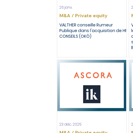
26 janv.
2
M&A / Private equity
VALTHER conseille Rumeur
Publique dans l'acquisition de HF
CONSEILS (OKÒ)
23 déc. 2025
2
M&A / Private equity