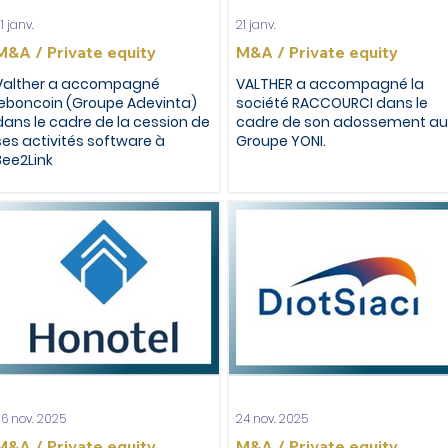
1 janv.
21 janv.
M&A / Private equity
M&A / Private equity
Valther a accompagné
VALTHER a accompagné la
leboncoin (Groupe Adevinta)
société RACCOURCI dans le
dans le cadre de la cession de
cadre de son adossement au
ses activités software à
Groupe YONI.
Bee2Link
6 nov. 2025
24 nov. 2025
M&A / Private equity
M&A / Private equity