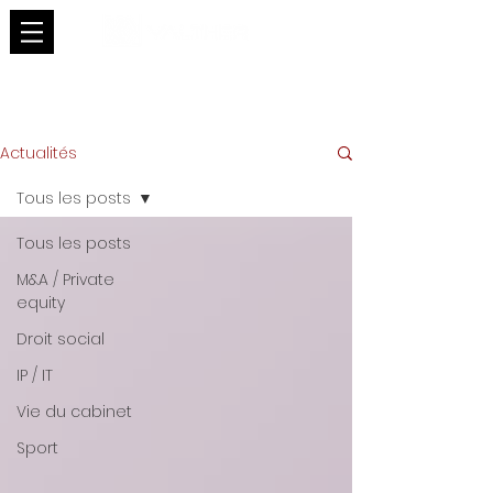
Actualités
Tous les posts
Tous les posts
M&A / Private
equity
Droit social
IP / IT
Vie du cabinet
Sport