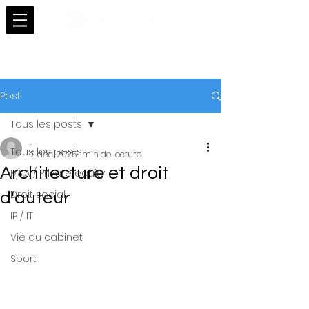
Post
Tous les posts
.
Tous les posts
2 déc. 2025
1 min de lecture
Architecture et droit
M&A / Private equity
Droit social
d'auteur
IP / IT
Vie du cabinet
Sport