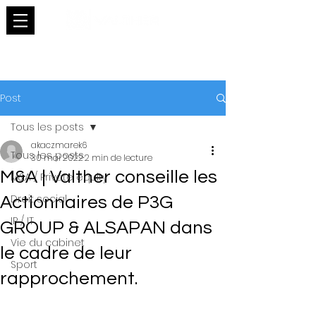
Post
Tous les posts
akaczmarek6
Tous les posts
30 mai 2022
2 min de lecture
M&A | Valther conseille les
M&A / Private equity
Droit social
Actionnaires de P3G
IP / IT
GROUP & ALSAPAN dans
Vie du cabinet
le cadre de leur
Sport
rapprochement.