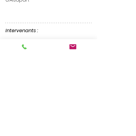
Intervenants :
Cible
 :   
ALPAGROUP (EX P3G GROUP 
& ALSAPAN)
Acquéreurs / Investisseurs
 : 
P3G 
GROUP (EX-GROUPE PARISOT - PMH) 
(Jean-Claude Parisot) & 
ALSAPAN 
(Cécile Cantrelle)
Avocat Cible
 : 
VALTHER
 (
Bruno 
Fiacre
, 
Marie Kanellopoulos
 & 
Enzo 
Niccolini
)