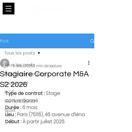
Post
Tous les posts
.
Tous les posts
9 déc. 2025
2 min de lecture
Stagiaire Corporate M&A
M&A / Private equity
Droit social
S2 2026
IP / IT
Type de contrat :
 Stage 
conventionné
Vie du cabinet
Durée :
 6 mois
Sport
Lieu :
 Paris (75116), 46 avenue d’Iéna
Début :
 À partir juillet 2026 