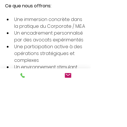
Ce que nous offrons:
Une immersion concrète dans 
la pratique du Corporate / M&A
Un encadrement personnalisé 
par des avocats expérimentés
Une participation active à des 
opérations stratégiques et 
complexes
Un environnement stimulant, 
exigeant et formateur
Gratification selon profil, prise 
en charge de 50 % du titre de 
transport et tickets restaurant 
Candidature:
 Vous pouvez nous adresser votre 