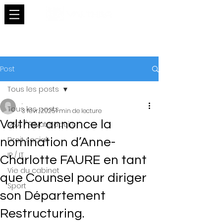
Post
Tous les posts
.
Tous les posts
3 févr. 2025
1 min de lecture
Valther annonce la
M&A / Private equity
Droit social
nomination d’Anne-
IP / IT
Charlotte FAURE en tant
Vie du cabinet
que Counsel pour diriger
Sport
son Département
Restructuring.