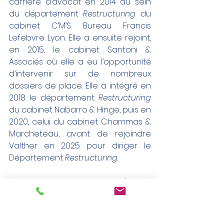
carrière d’avocat en 2014 au sein 
du département 
Restructuring 
du 
cabinet C’M’S Bureau Francis 
Lefebvre Lyon. Elle a ensuite rejoint, 
en 2015, le cabinet Santoni & 
Associés où elle a eu l’opportunité 
d’intervenir sur de nombreux 
dossiers de place. Elle a intégré en 
2018 le département 
Restructuring 
du cabinet Nabarro & Hinge, puis en 
2020, celui du cabinet Chammas & 
Marcheteau, avant de rejoindre 
Valther en 2025 pour diriger le 
Département 
Restructuring
.
Anne-Charlotte est titulaire d'un 
Master 2 Droit International, 
Européen et comparé de 
l’Université Jean Moulin – Lyon III. Elle 