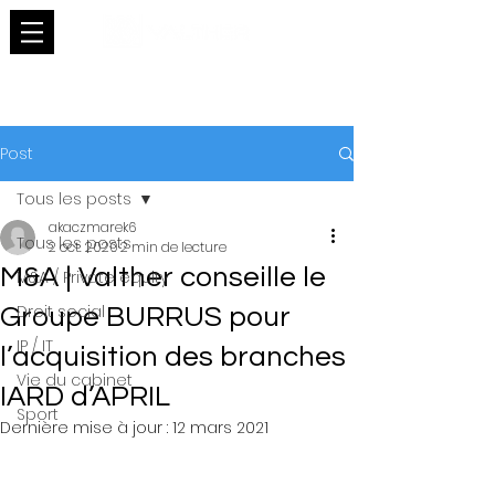
Post
Tous les posts
akaczmarek6
Tous les posts
2 oct. 2020
2 min de lecture
M&A | Valther conseille le
M&A / Private equity
Droit social
Groupe BURRUS pour
IP / IT
l’acquisition des branches
Vie du cabinet
IARD d’APRIL
Sport
Dernière mise à jour :
12 mars 2021