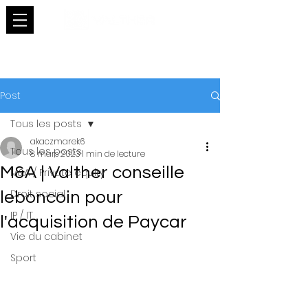
Post
Tous les posts
akaczmarek6
Tous les posts
8 mars 2023
1 min de lecture
M&A | Valther conseille
M&A / Private equity
Droit social
leboncoin pour
IP / IT
l'acquisition de Paycar
Vie du cabinet
Sport