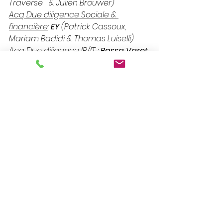
Traverse   & Julien Brouwer)
Acq Due diligence Sociale & 
financière
: 
EY
 (Patrick Cassoux,   
Mariam Badidi & Thomas Luiselli)
Acq Due diligence IP/IT
 : 
Passa Varet 
Avocats
 (Vincent Varet   & Camille 
Bertin)
Voir tout
Posts récents