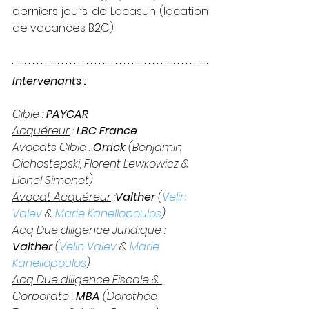
derniers jours de Locasun (location 
de vacances B2C). 
Intervenants :
Cible
 : 
PAYCAR
Acquéreur
 : 
LBC France
Avocats Cible
 : 
Orrick 
(Benjamin 
Cichostepski, Florent Lewkowicz & 
Lionel Simonet)
Avocat Acquéreur
 :
Valther
 (
Velin 
Valev
 & 
Marie Kanellopoulos
)
Acq Due diligence Juridique
 : 
Valther
 (
Velin Valev
 & 
Marie 
Kanellopoulos
)
Acq Due diligence Fiscale & 
Corporate
 : 
MBA
 (Dorothée 