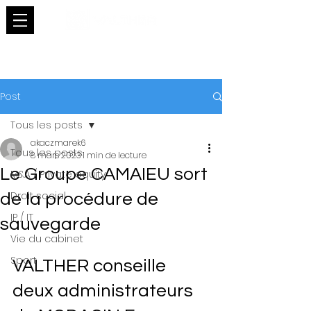
Post
Tous les posts
akaczmarek6
Tous les posts
8 mars 2023
1 min de lecture
Le Groupe CAMAIEU sort
M&A / Private equity
Droit social
de la procédure de
IP / IT
sauvegarde
Vie du cabinet
Sport
VALTHER conseille 
deux administrateurs 