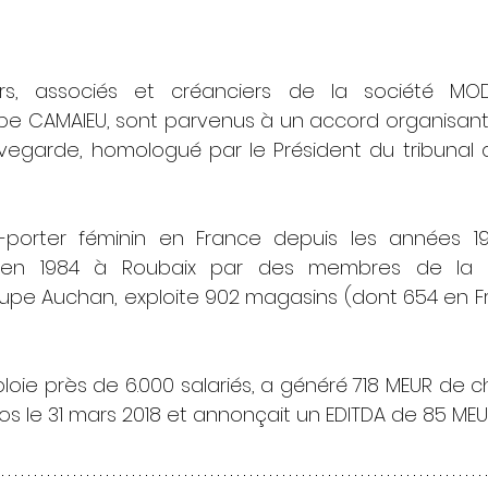
urs, associés et créanciers de la société MODA
pe CAMAIEU, sont parvenus à un accord organisant l
egarde, homologué par le Président du tribunal
porter féminin en France depuis les années 199
en 1984 à Roubaix par des membres de la fami
upe Auchan, exploite 902 magasins (dont 654 en Fr
oie près de 6.000 salariés, a généré 718 MEUR de chif
clos le 31 mars 2018 et annonçait un EDITDA de 85 MEUR