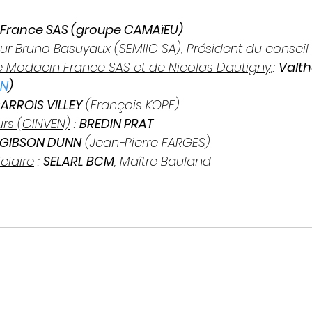
France SAS (groupe CAMAïEU)
r Bruno Basuyaux (SEMIIC SA), Président du conseil 
e Modacin France SAS et de Nicolas Dautigny,
: 
Valth
ON
)
ARROIS VILLEY 
(François KOPF)
urs (CINVEN)
 : 
BREDIN PRAT
GIBSON DUNN
 (Jean-Pierre FARGES)
ciaire
 : 
SELARL BCM
, Maître Bauland 