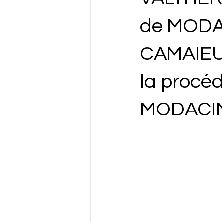
de MODAC
CAMAIEU) 
la procé
MODACIN