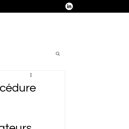
ous contacter - Nous rejoindre
océdure
ateurs 