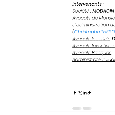
Intervenants :
Société
 : 
MODACIN 
Avocats de Monsieu
d’administration d
(
Christophe THER
Avocats Société 
: 
D
Avocats Investisse
Avocats Banques
 : 
Administrateur Judi