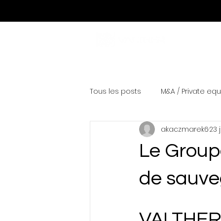
Tous les posts
M&A / Private equ
akaczmarek6
23 
Le Group
de sauv
VALTHER 