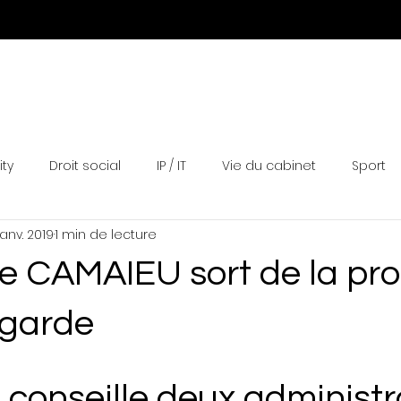
Expertises
Equipe
Actualités
Distinctions
N
ity
Droit social
IP / IT
Vie du cabinet
Sport
janv. 2019
1 min de lecture
e CAMAIEU sort de la pr
egarde
conseille deux administr