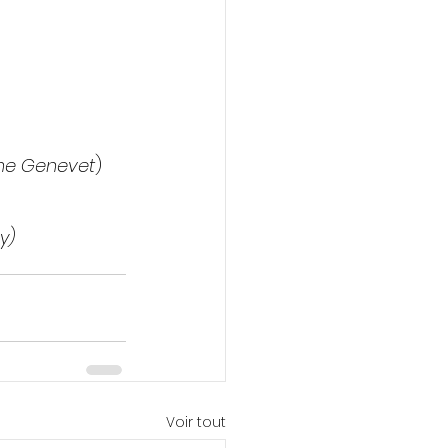
ôme Genevet
)
y)
Voir tout