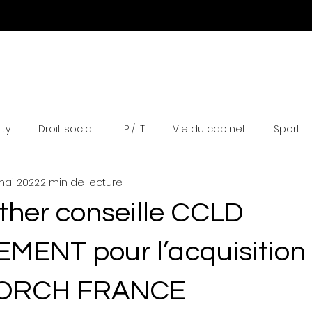
Expertises
Equipe
Actualités
Distinctions
N
ity
Droit social
IP / IT
Vie du cabinet
Sport
mai 2022
2 min de lecture
ther conseille CCLD
ENT pour l’acquisition
ORCH FRANCE