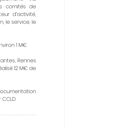
s comités de 
ur d’activité, 
 le service, le 
viron 1 M€. 
Nantes, Rennes 
alisé 12 M€ de 
ocumentation 
r CCLD.