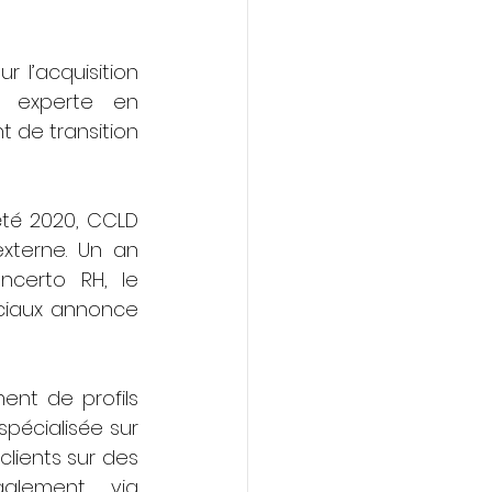
 l’acquisition 
 experte en 
de transition 
été 2020, CCLD 
xterne. Un an 
ncerto RH, le 
ciaux annonce 
nt de profils 
écialisée sur 
ients sur des 
alement, via 