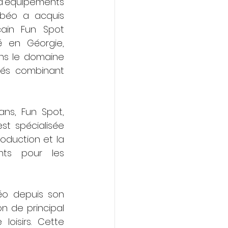
d'équipements 
Abéo a acquis 
ain Fun Spot 
 en Géorgie, 
ns le domaine 
tés combinant 
ns, Fun Spot, 
st spécialisée 
oduction et la 
distribution d'équipements pour les 
éo depuis son 
n de principal 
oisirs. Cette 