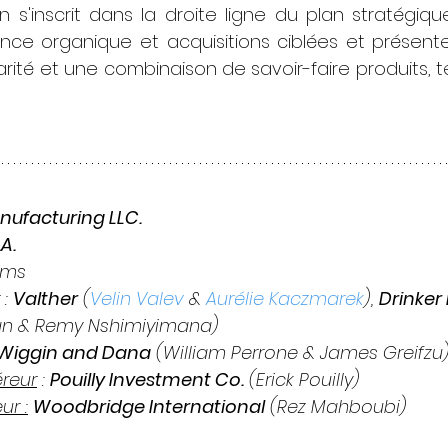
on s'inscrit dans la droite ligne du plan stratégiq
ce organique et acquisitions ciblées et présente 
ité et une combinaison de savoir-faire produits, t
nufacturing LLC.
A.
ams
 : 
Valther
 (
Velin Valev
 & 
Aurélie Kaczmarek
), 
Drinker 
lan & Remy Nshimiyimana)
Wiggin and Dana
 (William Perrone & James Greifzu)
reur
 : 
Pouilly Investment Co.
 (Erick Pouilly)
ur :
Woodbridge International
 (Rez Mahboubi)