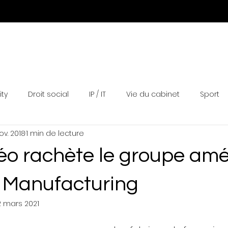
Expertises
Equipe
Actualités
Distinctions
N
ity
Droit social
IP / IT
Vie du cabinet
Sport
ov. 2018
1 min de lecture
éo rachète le groupe amé
 Manufacturing
2 mars 2021