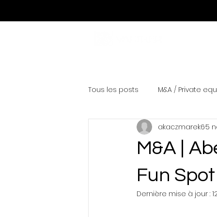
Tous les posts
M&A / Private equ
akaczmarek6
5 n
M&A | Ab
Fun Spot
Dernière mise à jour :
1