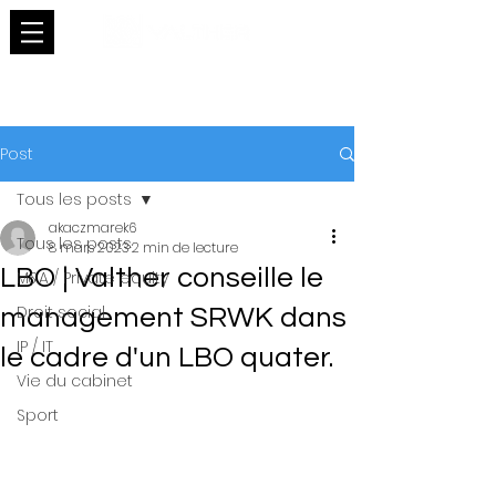
Post
Tous les posts
akaczmarek6
Tous les posts
8 mars 2023
2 min de lecture
LBO | Valther conseille le
M&A / Private equity
Droit social
management SRWK dans
IP / IT
le cadre d'un LBO quater.
Vie du cabinet
Sport