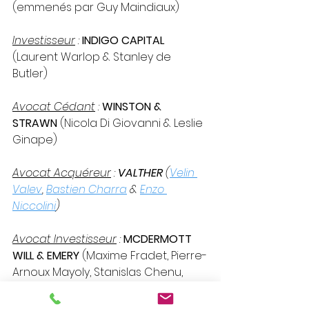
(emmenés par Guy Maindiaux)
Investisseur
 : 
INDIGO CAPITAL 
(Laurent Warlop & Stanley de 
Butler)
Avocat Cédant
 : 
WINSTON & 
STRAWN 
(Nicola Di Giovanni & Leslie 
Ginape)
Avocat Acquéreur
 : 
VALTHER
 (
Velin 
Valev
, 
Bastien Charra
 & 
Enzo 
Niccolini
)
Avocat Investisseur
 : 
MCDERMOTT 
WILL & EMERY 
(Maxime Fradet, Pierre-
Arnoux Mayoly, Stanislas Chenu, 
Clarisse de Roux, Camille Judas, 
Côme de Saint Vincent & Paul-