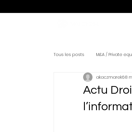
Tous les posts
M&A / Private equ
akaczmarek6
8 m
Actu Droi
l’informa