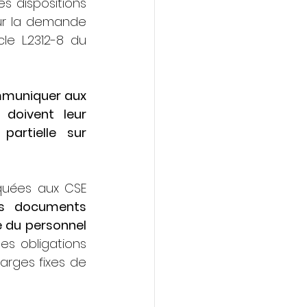
 dispositions 
sur la demande 
le L.2312-8 du 
mmuniquer aux 
doivent leur 
artielle sur 
quées aux CSE 
s documents 
communiqués ne permettait de justifier la mise en activité partielle du personnel 
es obligations 
arges fixes de 