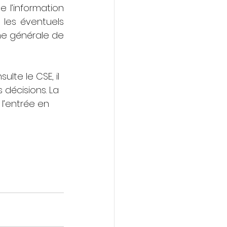
 l’information 
es éventuels 
he générale de 
lte le CSE, il 
décisions. La 
l’entrée en 