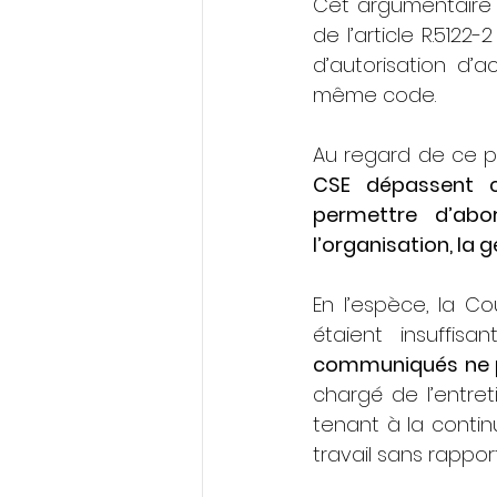
Cet argumentaire n
de l’article R.512
d’autorisation d’ac
même code.
Au regard de ce pr
CSE dépassent cel
permettre d’abor
l’organisation, la 
En l’espèce, la C
étaient insuffis
chargé de l’entreti
tenant à la contin
travail sans rapport