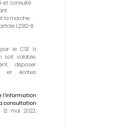
é et consulté 
ant 
 et la marche 
rticle L.2312-8 
 par le CSE à 
 soit valable, 
nt, disposer 
s et écrites 
 l’information 
 consultation 
 12 mai 2022, 