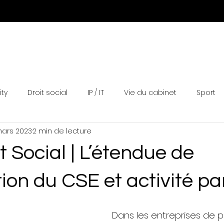
Expertises
Equipe
Actualités
Distinctions
N
ity
Droit social
IP / IT
Vie du cabinet
Sport
ars 2023
2 min de lecture
t Social | L’étendue de
tion du CSE et activité par
Dans les entreprises de p