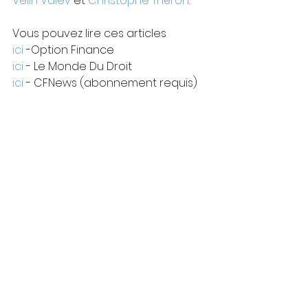
Velin Valev
 et 
Christophe Théron
.
Vous pouvez lire ces articles
ici 
-Option Finance
ici
 - Le Monde Du Droit
ici
 - CFNews (abonnement requis)