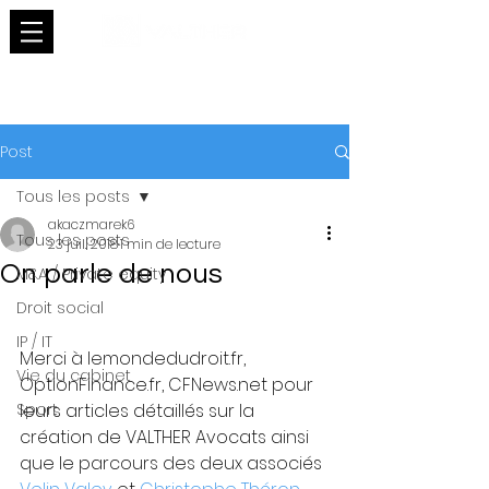
Post
Tous les posts
akaczmarek6
Tous les posts
23 juil. 2018
1 min de lecture
On parle de nous
M&A / Private equity
Droit social
IP / IT
Merci à lemondedudroit.fr,   
Vie du cabinet
OptionFinance.fr, CFNews.net pour 
Sport
leurs articles détaillés sur la 
création de VALTHER Avocats ainsi 
que le parcours des deux associés 