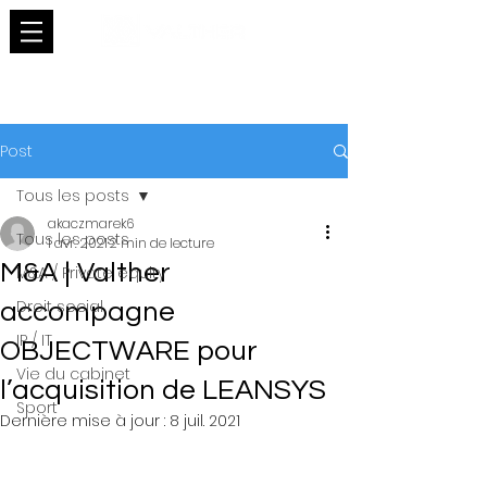
Post
Tous les posts
akaczmarek6
Tous les posts
1 avr. 2021
2 min de lecture
M&A | Valther
M&A / Private equity
Droit social
accompagne
IP / IT
OBJECTWARE pour
Vie du cabinet
l’acquisition de LEANSYS
Sport
Dernière mise à jour :
8 juil. 2021