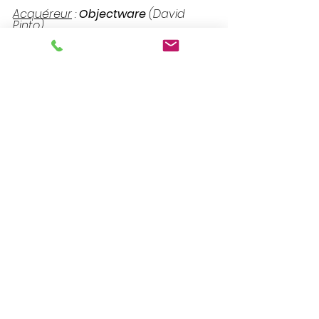
Acquéreur
 : 
Objectware 
(David 
Pinto)
Avocat Vendeur
 : 
Vivaldi Avocats
(Caroline Deve et Eric Delfly)
Conseil M&A Vendeur
 : 
Emergeances
 (Florent Guigue)
Avocat Acquéreur
 : 
VALTHER
 (
Bruno 
Fiacre
 & 
Matthieu Labat-
Labourdette
)
Conseil M&A Acquéreur
 : 
In Extenso   
Finance & Transmission 
(Alain Wolff)
Voir tout
Posts récents