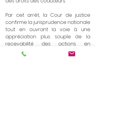
des droits des coauteurs.
Par cet arrêt, la Cour de justice 
confirme la jurisprudence nationale 
tout en ouvrant la voie à une 
appréciation plus souple de la 
recevabilité des actions en 
contrefaçon relatives aux œuvres 
de collaboration, lorsque 
l’impossibilité de mettre en cause 
certains coauteurs est 
objectivement établie et dûment 
justifiée.
[1]
 Cass. 1re civ., 4 octobre 1988, n°86-
19.272
[2]
 Articles 2 à 4 et 8 de la Directive 
2001/29/CE du 22 mai 2001 ; Articles 1 
à 3 de la Directive 2004/48/CE du 29 