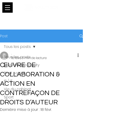
Post
Tous les posts
.
Tous les posts
18 févr.
3 min de lecture
ŒUVRE DE
M&A / Private equity
Droit social
COLLABORATION &
IP / IT
ACTION EN
Vie du cabinet
CONTREFAÇON DE
Sport
DROITS D’AUTEUR
Dernière mise à jour :
18 févr.